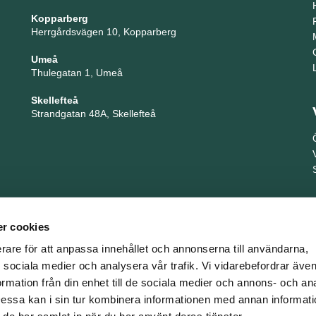
Kopparberg
Herrgårdsvägen 10, Kopparberg
Umeå
Thulegatan 1, Umeå
Skellefteå
Strandgatan 48A, Skellefteå
r cookies
erare för att anpassa innehållet och annonserna till användarna,
ör sociala medier och analysera vår trafik. Vi vidarebefordrar äv
ormation från din enhet till de sociala medier och annons- och an
TNG är en del i företagsgruppen Key People Group
ssa kan i sin tur kombinera informationen med annan informat