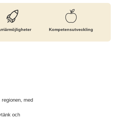
rriär­möjligheter
Kompetens­utveckling
om regionen, med
nytänk och