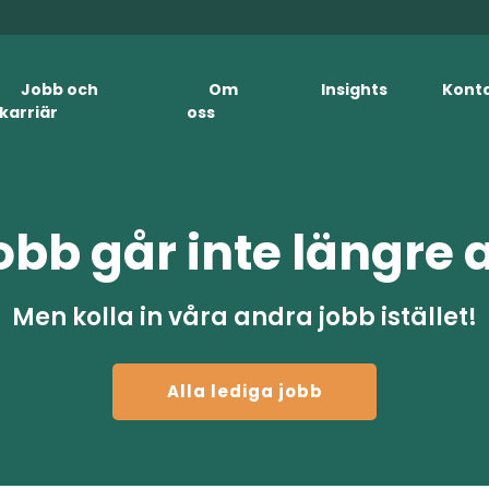
Jobb och
Om
Insights
Kont
karriär
oss
obb går inte längre 
Men kolla in våra andra jobb istället!
Alla lediga jobb