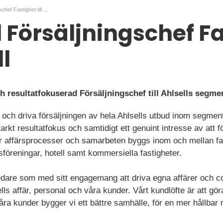
Regional Försäljningschef Fastighet till Ahlsell
 Försäljningschef F
ll
ch resultatfokuserad Försäljningschef till Ahlsells segme
a och driva försäljningen av hela Ahlsells utbud inom segment
tarkt resultatfokus och samtidigt ett genuint intresse av at
hur affärsprocesser och samarbeten byggs inom och mellan fa
föreningar, hotell samt kommersiella fastigheter.
ledare som med sitt engagemang att driva egna affärer och 
ls affär, personal och våra kunder. Vårt kundlöfte är att gör
ra kunder bygger vi ett bättre samhälle, för en mer hållbar m