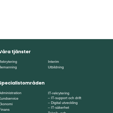
Våra tjänster
Rekrytering
Interim
Bemanning
Utbildning
Specialistområden
Administration
IT-rekrytering
–
IT-support och drift
Kundservice
–
Digital utveckling
Ekonomi
–
IT-säkerhet
Finans