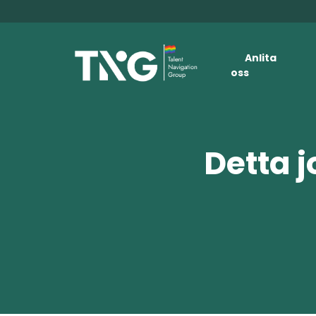
Anlita
oss
Detta j