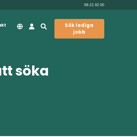
08-21 92 00
akt
Sök lediga
jobb
att söka