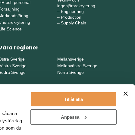
Teknik- och
HR och personal
ingenjörsrekrytering
Försäljning
–
Engineering
Marknadsföring
–
Production
Chefsrekrytering
–
Supply Chain
Life Science
Våra regioner
Östra Sverige
Mellansverige
Västra Sverige
Mellanvästra Sverige
Södra Sverige
Norra Sverige
Tillåt alla
en sådana
Anpassa
alysföretag
ion som du