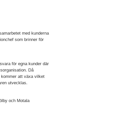
la samarbetet med kunderna
ionchef som brinner för
nsvara för egna kunder där
ksorganisation. Då
t kommer att växa vilket
ären utvecklas.
jölby och Motala