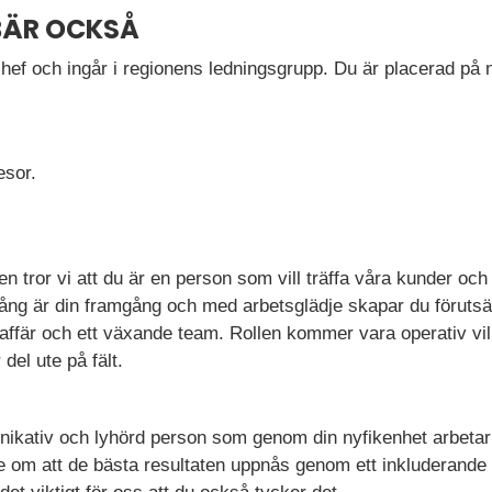
BÄR OCKSÅ
chef och ingår i regionens ledningsgrupp. Du är placerad på 
resor.
llen tror vi att du är en person som vill träffa våra kunder oc
gång är din framgång och med arbetsglädje skapar du förutsä
ffär och ett växande team. Rollen kommer vara operativ vilk
del ute på fält.
unikativ och lyhörd person som genom din nyfikenhet arbetar
e om att de bästa resultaten uppnås genom ett inkluderande 