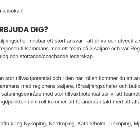
 ansökan!
ERBJUDA DIG?
ljningschef innebär ett stort ansvar i att driva och utveck
regionen tillsammans med ett team på 3 säljare och vår Reg
alog och stöttande/coachande ledarskap.
 stor tillväxtpotential och i den här rollen kommer du att a
lsammans med regionens säljare, försäljningschefer och buti
 satsningsområde med stor tillväxtpotential ser vi att teame
gdpunkten i din roll kommer att förändras i takt med att aff
afin kring Nyköping, Norrköping, Katrineholm, Linköping, M