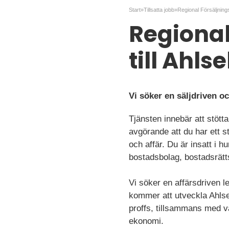
Start
»
Tillsatta jobb
»
Regional
till Ahlse
Vi söker en säljdriven o
Tjänsten innebär att stött
avgörande att du har ett s
och affär. Du är insatt i 
bostadsbolag, bostadsrätts
Vi söker en affärsdriven 
kommer att utveckla Ahlsel
proffs, tillsammans med vå
ekonomi.