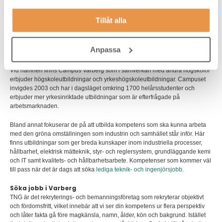
heltidsjobb inom service och turism.
Tillåt alla
Utanför staden finns även ett antal större företag som arbetar med träteknik
och tillverkning av byggvaror. Tillsammans har de omkring 1500 anställda
och många lediga jobb.
Anpassa
Utbildning i Varberg
Vid hamnen finns Campus Varberg som i samverkan med andra högskolor
erbjuder högskoleutbildningar och yrkeshögskoleutbildningar. Campuset
invigdes 2003 och har i dagsläget omkring 1700 helårsstudenter och
erbjuder mer yrkesinriktade utbildningar som är efterfrågade på
arbetsmarknaden.
Bland annat fokuserar de på att utbilda kompetens som ska kunna arbeta
med den gröna omställningen som industrin och samhället står inför. Här
finns utbildningar som ger breda kunskaper inom industriella processer,
hållbarhet, elektrisk mätteknik, styr- och reglersystem, grundläggande kemi
och IT samt kvalitets- och hållbarhetsarbete. Kompetenser som kommer väl
till pass när det är dags att söka
lediga teknik- och ingenjörsjobb.
Söka jobb i Varberg
TNG är det rekryterings- och bemanningsföretag som rekryterar objektivt
och fördomsfritt, vilket innebär att vi ser din kompetens ur flera perspektiv
och låter fakta gå före magkänsla, namn, ålder, kön och bakgrund. Istället