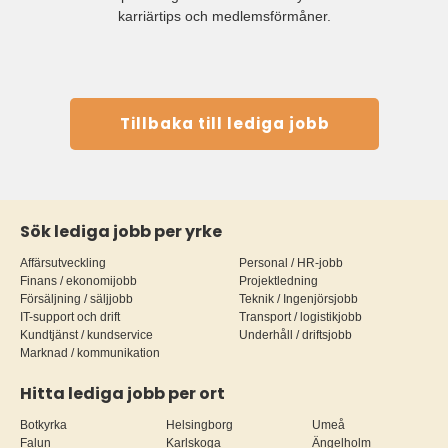
karriärtips och medlemsförmåner.
Tillbaka till lediga jobb
Sök lediga jobb per yrke
Affärsutveckling
Personal / HR-jobb
Finans / ekonomijobb
Projektledning
Försäljning / säljjobb
Teknik / Ingenjörsjobb
IT-support och drift
Transport / logistikjobb
Kundtjänst / kundservice
Underhåll / driftsjobb
Marknad / kommunikation
Hitta lediga jobb per ort
Botkyrka
Helsingborg
Umeå
Falun
Karlskoga
Ängelholm