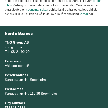
är det din potential och kompetens som står i fokus. Surfa in till våra
lediga
jobb
i Varberg och se om det är något som passar dig. Om inte så är det
bara att göra en
spontanansökan
och kolla alla våra lediga jobb vid ett
senare tillfälle. Du kan också ta del av alla våra tips kring
karriär
här.
Kontakta oss
TNG Group AB
info@tng.se
Tel: 08-21 92 00
Boka möte
Välj dag och tid!
Besöksadress
Kungsgatan 44, Stockholm
Postadress
Kungsgatan 44, 111 35 Stockholm
Org.nummer
556648-2781