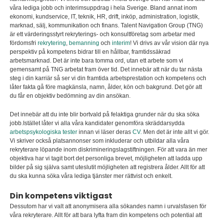
våra lediga jobb och interimsuppdrag i hela Sverige. Bland annat inom
ekonomi, kundservice, IT, teknik, HR, drift, inköp, administration, logistik,
marknad, sälj, kommunikation och finans. Talent Navigation Group (TNG)
är ett värderingsstyrt rekryterings- och konsultföretag som arbetar med
fördomsfri
rekrytering
,
bemanning
och
interim
! Vi drivs av vår vision där nya
perspektiv på kompetens bidrar till en hållbar, framtidssäkrad
arbetsmarknad. Det är inte bara tomma ord, utan ett arbete som vi
gemensamt på TNG arbetat fram över tid. Det innebär att när du tar nästa
steg i din karriär så ser vi din framtida arbetsprestation och kompetens och
låter fakta gå före magkänsla, namn, ålder, kön och bakgrund. Det gör att
du får en objektiv bedömning av din ansökan.
Det innebär att du inte blir bortvald på felaktiga grunder när du ska söka
jobb.Istället låter vi alla våra kandidater genomföra skräddarsydda
arbetspsykologiska tester
innan vi läser deras
CV.
Men det är inte allt vi gör.
Vi skriver också platsannonser som inkluderar och utbildar alla våra
rekryterare löpande inom diskrimineringslagstiftningen. För att vara än mer
objektiva har vi tagit bort det personliga brevet, möjligheten att ladda upp
bilder på sig själva samt uteslutit möjligheten att registrera ålder. Allt för att
du ska kunna söka våra lediga tjänster mer rättvist och enkelt.
Din kompetens viktigast
Dessutom har vi valt att anonymisera alla sökandes namn i urvalsfasen för
våra rekryterare. Allt för att bara lyfta fram din kompetens och potential att