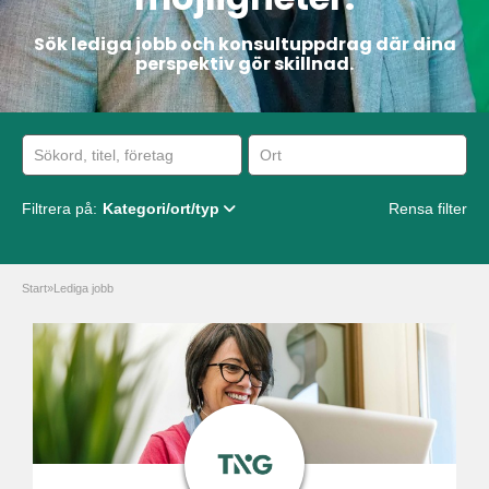
Sök lediga jobb och konsultuppdrag där dina
perspektiv gör skillnad.
Filtrera på:
Kategori/ort/typ
Rensa filter
Start
»
Lediga jobb