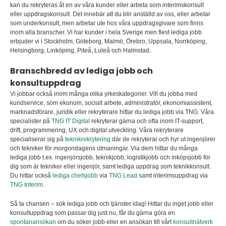
kan du rekryteras åt en av våra kunder eller arbeta som interimskonsult
eller uppdragskonsult
.
Det innebär att du blir anställd av oss, eller arbetar
som underkonsult, men arbetar ute hos våra uppdragsgivare som finns
inom alla branscher. Vi har kunder i hela Sverige men flest lediga jobb
erbjuder vi i Stockholm, Göteborg, Malmö, Örebro, Uppsala, Norrköping,
Helsingborg, Linköping, Piteå, Luleå och Halmstad.
Branschbredd av lediga jobb och
konsultuppdrag
Vi jobbar också inom många olika yrkeskategorier. Vill du jobba med
kundservice, som ekonom, socialt arbete, administratör, ekonomiassistent,
marknadsförare, juridik eller rekryterare hittar du lediga jobb via TNG. Våra
specialister på
TNG IT Digital
rekryterar gärna och ofta inom IT-support,
drift, programmering, UX och digital utveckling. Våra rekryterare
specialiserar sig på
teknikrekrytering
där de rekryterar och hyr ut ingenjörer
och tekniker för morgondagens utmaningar. Via dem hittar du många
lediga jobb t.ex. ingenjörsjobb, teknikjobb, logistikjobb och inköpsjobb för
dig som är tekniker eller ingenjör, samt lediga uppdrag som teknikkonsult.
Du hittar också
lediga chefsjobb
via
TNG Lead
samt interimsuppdrag via
TNG Interim
.
Så ta chansen – sök lediga jobb och tjänster idag! Hittar du inget jobb eller
konsultuppdrag som passar dig just nu, får du gärna göra en
spontanansökan
om du söker jobb eller en ansökan till vårt
konsultnätverk