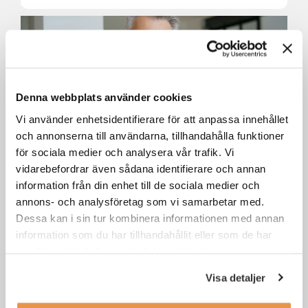
Denna webbplats använder cookies
Vi använder enhetsidentifierare för att anpassa innehållet
och annonserna till användarna, tillhandahålla funktioner
för sociala medier och analysera vår trafik. Vi
vidarebefordrar även sådana identifierare och annan
Senior account manager till
Jungheinrich Östersund
information från din enhet till de sociala medier och
annons- och analysföretag som vi samarbetar med.
Dessa kan i sin tur kombinera informationen med annan
Östersund
Försäljning / säljjobb
information som du har tillhandahållit eller som de har
samlat in när du har använt deras tjänster.
Visa detaljer