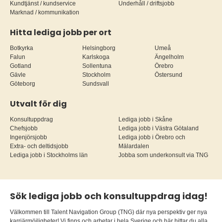
Kundtjänst / kundservice
Underhåll / driftsjobb
Marknad / kommunikation
Hitta lediga jobb per ort
Botkyrka
Helsingborg
Umeå
Falun
Karlskoga
Ängelholm
Gotland
Sollentuna
Örebro
Gävle
Stockholm
Östersund
Göteborg
Sundsvall
Utvalt för dig
Konsultuppdrag
Lediga jobb i Skåne
Chefsjobb
Lediga jobb i Västra Götaland
Ingenjörsjobb
Lediga jobb i Örebro och
Extra- och deltidsjobb
Mälardalen
Lediga jobb i Stockholms län
Jobba som underkonsult via TNG
Sök lediga jobb och konsultuppdrag idag!
Välkommen till Talent Navigation Group (TNG) där nya perspektiv ger nya
karriärmöjligheter! Vi finns och arbetar i hela Sverige och här hittar du alla