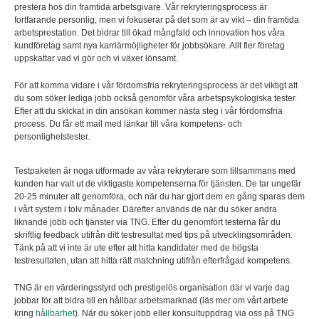
prestera hos din framtida arbetsgivare. Vår rekryteringsprocess är
fortfarande personlig, men vi fokuserar på det som är av vikt – din framtida
arbetsprestation. Det bidrar till ökad mångfald och innovation hos våra
kundföretag samt nya karriärmöjligheter för jobbsökare. Allt fler företag
uppskattar vad vi gör och vi växer lönsamt.
För att komma vidare i vår fördomsfria rekryteringsprocess är det viktigt att
du som söker lediga jobb också genomför våra arbetspsykologiska tester.
Efter att du skickat in din ansökan kommer nästa steg i vår fördomsfria
process. Du får ett mail med länkar till våra kompetens- och
personlighetstester.
Testpaketen är noga utformade av våra rekryterare som tillsammans med
kunden har valt ut de viktigaste kompetenserna för tjänsten. De tar ungefär
20-25 minuter att genomföra, och när du har gjort dem en gång sparas dem
i vårt system i tolv månader. Därefter används de när du söker andra
liknande jobb och tjänster via TNG. Efter du genomfört testerna får du
skriftlig feedback utifrån ditt testresultat med tips på utvecklingsområden.
Tänk på att vi inte är ute efter att hitta kandidater med de högsta
testresultaten, utan att hitta rätt matchning utifrån efterfrågad kompetens.
TNG är en värderingsstyrd och prestigelös organisation där vi varje dag
jobbar för att bidra till en hållbar arbetsmarknad (läs mer om vårt arbete
kring
hållbarhet
). När du söker jobb eller konsultuppdrag via oss på TNG